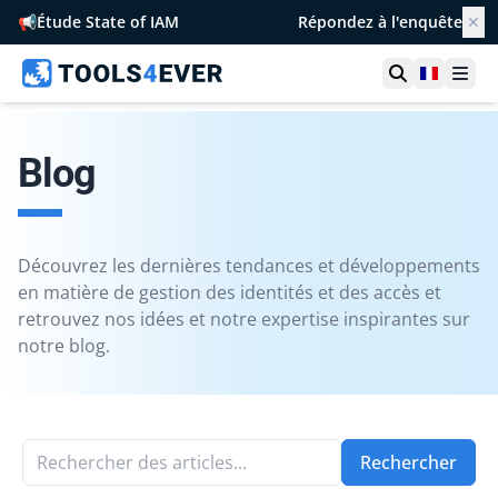
📢
Étude State of IAM
Répondez à l'enquête
✕
Ouvrir la r
France
Ouvr
Blog
Découvrez les dernières tendances et développements
en matière de gestion des identités et des accès et
retrouvez nos idées et notre expertise inspirantes sur
notre blog.
Rechercher des articles...
Rechercher