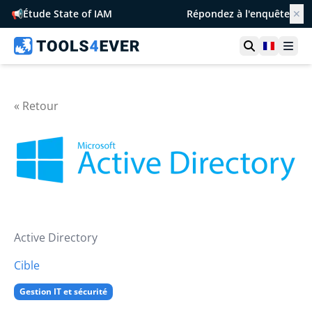
📢
Étude State of IAM
Répondez à l'enquête
✕
Ouvrir la r
France
Ouvr
« Retour
Active Directory
Cible
Gestion IT et sécurité