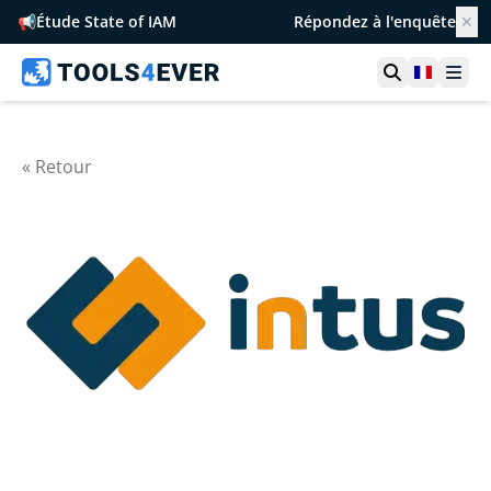
📢
Étude State of IAM
Répondez à l'enquête
✕
Ouvrir la r
France
Ouvr
« Retour