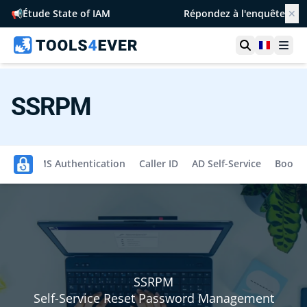
📢
Étude State of IAM
Répondez à l'enquête
✕
Ouvrir la r
France
Ouvr
SSRPM
asic
SMS Authentication
Caller ID
AD Self-Service
Book 
SSRPM
Self-Service Reset Password Management