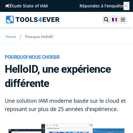
📢
Étude State of IAM
Répondez à l'enquête
✕
Ouvrir la r
France
Ouvr
/
Home
Pourquoi HelloID
POURQUOI NOUS CHOISIR
HelloID, une expérience
différente
Une solution IAM moderne basée sur le cloud et
reposant sur plus de 25 années d'expérience.