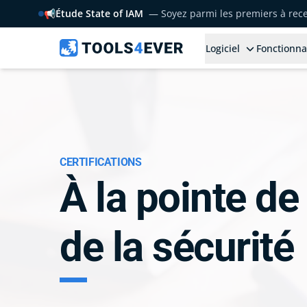
📢
Étude State of IAM
— Soyez parmi les premiers à rece
Logiciel
Fonctionna
CERTIFICATIONS
À la pointe de 
de la sécurité