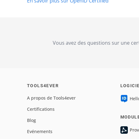
En savoir plus sur OpenID Certified
Vous avez des questions sur une cert
TOOLS4EVER
LOGICI
A propos de Tools4ever
Hell
Certifications
MODUL
Blog
Prov
Evénements