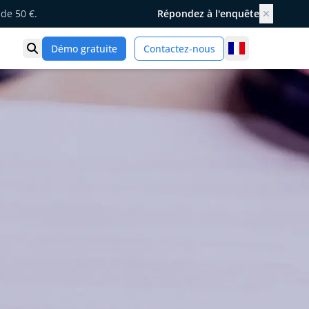
de 50 €.
Répondez à l'enquête
✕
France
Démo gratuite
Contactez-nous
Ouvrir la recherche