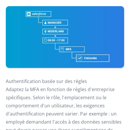
Authentification basée sur des règles
Adaptez la MFA en fonction de règles d'entreprise
spécifiques. Selon le rôle, l'emplacement ou le
comportement d'un utilisateur, les exigences
d'authentification peuvent varier. Par exemple : un
employé demandant l'accès à des données sensibles