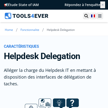
📢
Étude State of IAM
Répondez à l'enquête
✕
Ouvrir la r
France
Ouvr
/
/
Home
Fonctionnalite
Helpdesk Delegation
CARACTÉRISTIQUES
Helpdesk Delegation
Alléger la charge du Helpdesk IT en mettant à
disposition des interfaces de délégation de
taches.