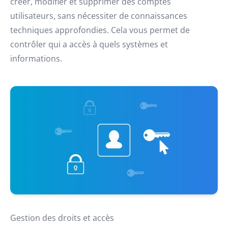
créer, modifier et supprimer des comptes
utilisateurs, sans nécessiter de connaissances
techniques approfondies. Cela vous permet de
contrôler qui a accès à quels systèmes et
informations.
Gestion des droits et accès