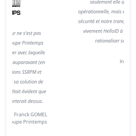
seulement elle a amélioré notre effica
opérationnelle, mais elle a également renfo
sécurité et notre tranquillité d’esprit. Je 
vivement HelloID à toute entreprise cher
 pas
rationaliser sa gestion des identités
temps
quelle
Michel 
Institut Mutualiste M
nt (en
M et
on de
ent que
ssus.
GOMEL
temps