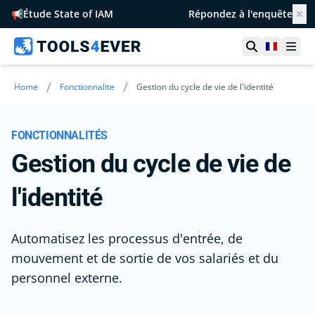
📢
Étude State of IAM
Répondez à l'enquête
✕
Ouvrir la r
France
Ouvr
/
/
Home
Fonctionnalite
Gestion du cycle de vie de l'identité
FONCTIONNALITÉS
Gestion du cycle de vie de
l'identité
Automatisez les processus d'entrée, de
mouvement et de sortie de vos salariés et du
personnel externe.