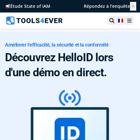
📢
Étude State of IAM
Répondez à l'enquête
✕
Ouvrir la r
France
Ouvr
Améliorer l'efficacité, la sécurité et la conformité
Découvrez HelloID lors
d'une démo en direct.