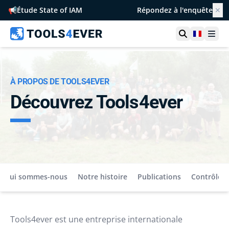
📢
Étude State of IAM
Répondez à l'enquête
✕
Ouvrir la r
France
Ouvr
À PROPOS DE TOOLS4EVER
Découvrez Tools4ever
Qui sommes-nous
Notre histoire
Publications
Contrôles
Tools4ever est une entreprise internationale