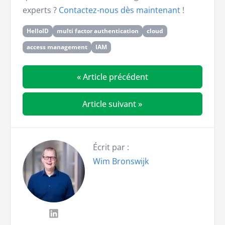
experts ?
Contactez-nous dès maintenant
!
HelloID
multi factor authentication
cloud
access management
IAM
« Article précédent
Article suivant »
Écrit par :
Wim Bronswijk