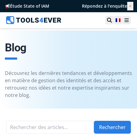
📢
Étude State of IAM
Répondez à l'enquête
✕
Ouvrir la r
France
Ouvr
Blog
Découvrez les dernières tendances et développements
en matière de gestion des identités et des accès et
retrouvez nos idées et notre expertise inspirantes sur
notre blog.
Rechercher des articles...
Rechercher