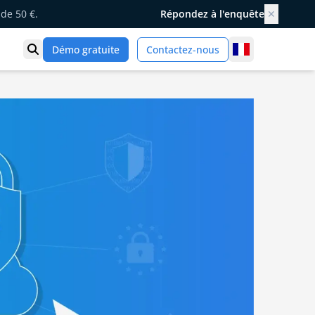
de 50 €.
Répondez à l'enquête
✕
France
Démo gratuite
Contactez-nous
Ouvrir la recherche