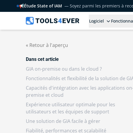
📢
Étude State of IAM
— Soyez parmi les premiers à rece
Logiciel
Fonctionna
« Retour à l'aperçu
Dans cet article
GIA on-premise ou dans le cloud ?
Fonctionnalités et flexibilité de la solution de GI
Capacités d'intégration avec les applications on
premise et cloud
Expérience utilisateur optimale pour les
utilisateurs et les équipes de support
Une solution de GIA facile à gérer
Fiabilité, performances et scalabilité