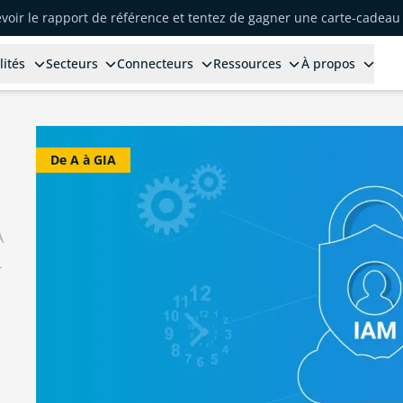
voir le rapport de référence et tentez de gagner une carte-cadeau 
lités
Secteurs
Connecteurs
Ressources
À propos
De A à GIA
A
-