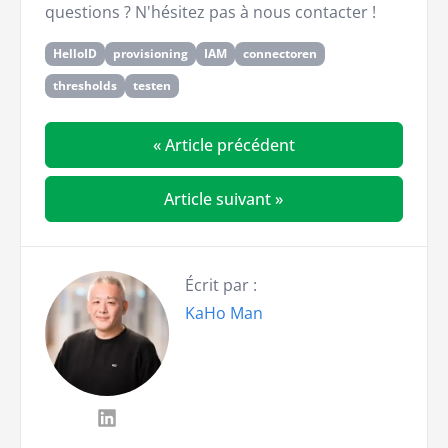
questions ? N'hésitez pas à nous contacter !
HelloID
provisioning
IAM
connectoren
thresholds
testen
« Article précédent
Article suivant »
Écrit par :
KaHo Man