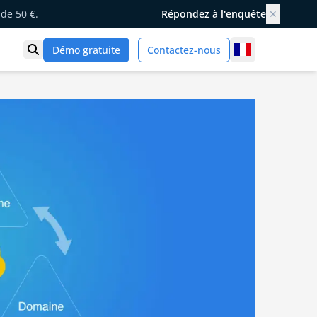
de 50 €.
Répondez à l'enquête
✕
France
Démo gratuite
Contactez-nous
Ouvrir la recherche