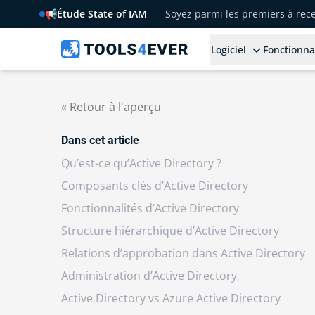
📢
Étude State of IAM
— Soyez parmi les premiers à rece
Logiciel
Fonctionna
« Retour à l'aperçu
Dans cet article
Qu’est-ce qu’Active Directory ?
Composants clés d’Active Directory
Fonctionnalités d’Active Directory
Structure hiérarchique d’Active Directory
Relations d’approbation dans Active Directory
Administration d’Active Directory
Active Directory vs Azure Active Directory