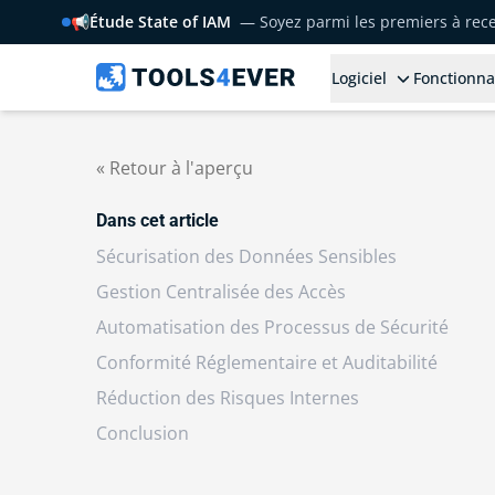
📢
Étude State of IAM
— Soyez parmi les premiers à rece
Logiciel
Fonctionna
« Retour à l'aperçu
Dans cet article
Sécurisation des Données Sensibles
Gestion Centralisée des Accès
Automatisation des Processus de Sécurité
Conformité Réglementaire et Auditabilité
Réduction des Risques Internes
Conclusion