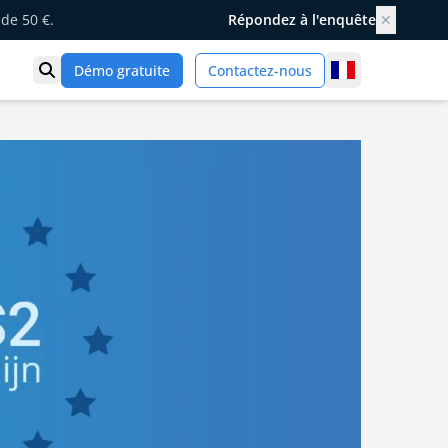
de 50 €.
Répondez à l'enquête
✕
France
Démo gratuite
Contactez-nous
Ouvrir la recherche