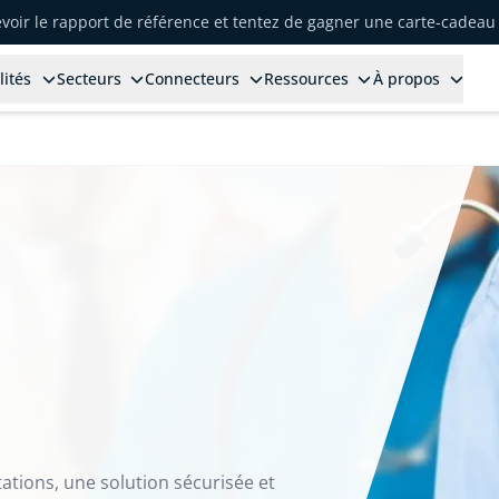
voir le rapport de référence et tentez de gagner une carte-cadeau 
lités
Secteurs
Connecteurs
Ressources
À propos
ations, une solution sécurisée et