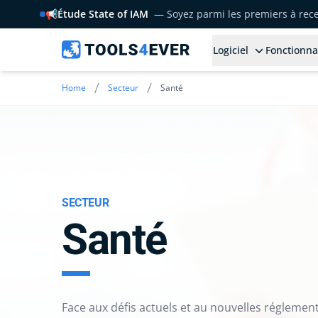
📢
Étude State of IAM
— Soyez parmi les premiers à rece
Logiciel
Fonctionna
/
/
Home
Secteur
Santé
SECTEUR
Santé
Face aux défis actuels et au nouvelles réglement