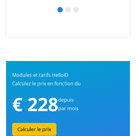
Modules et tarifs HelloID
Calculez le prix en fonction du
€ 228
depuis
par mois
Calculer le prix