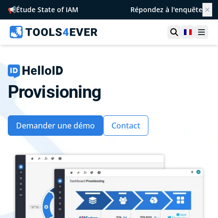
📢
Étude State of IAM
Répondez à l'enquête
✕
Ouvrir la r
France
Ouvr
Provisioning
Demander une démo
Contact