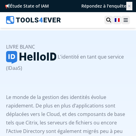
📢
Étude State of IAM
Répondez à l'enquête
✕
Ouvrir la r
France
Ouvr
LIVRE BLANC
L'identité en tant que service
(IDaaS)
Le monde de la gestion des identités évolue
rapidement. De plus en plus d’applications sont
déplacées vers le Cloud, et des composants de base
tels que Citrix, les serveurs de fichiers ou encore
l’Active Directory sont également migrés peu à peu