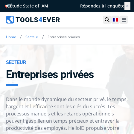
📢
Étude State of IAM
Répondez à l'enquête
✕
Ouvrir la r
France
Ouvr
/
/
Home
Secteur
Entreprises privées
SECTEUR
Entreprises privées
Dans le monde dynamique du secteur privé, le temps,
l'argent et l'efficacité sont les clés du succès. Les
processus manuels et les retards opérationnels
peuvent gaspiller un temps précieux et entraver la
productivité des employés. HelloID propulse votre