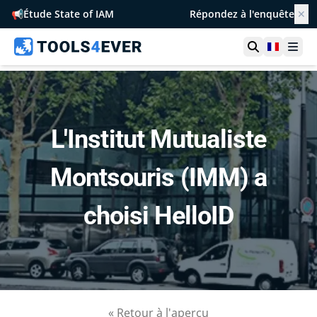
📢
Étude State of IAM
Répondez à l'enquête
✕
Ouvrir la r
France
Ouvr
L'Institut Mutualiste
Montsouris (IMM) a
choisi HelloID
« Retour à l'aperçu