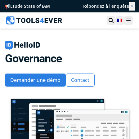
📢
Étude State of IAM
Répondez à l'enquête
✕
Ouvrir la r
France
Ouvr
Governance
Demander une démo
Contact