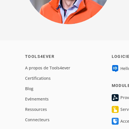
TOOLS4EVER
LOGICI
A propos de Tools4ever
Hell
Certifications
MODUL
Blog
Prov
Evénements
Ressources
Serv
Connecteurs
Acc