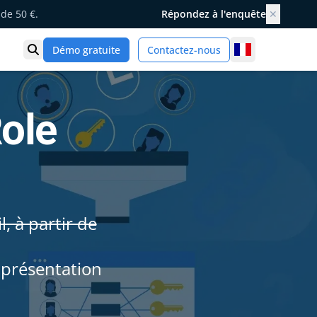
de 50 €.
Répondez à l'enquête
✕
France
Démo gratuite
Contactez-nous
Ouvrir la recherche
ole
, à partir de
 présentation