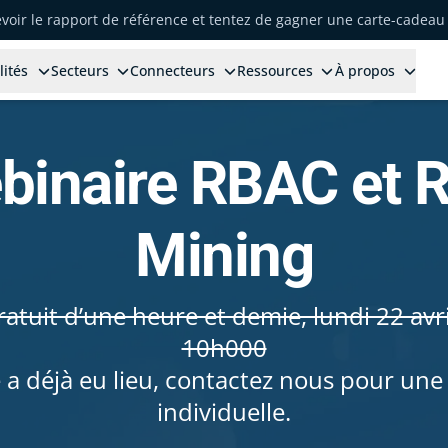
voir le rapport de référence et tentez de gagner une carte-cadeau 
lités
Secteurs
Connecteurs
Ressources
À propos
binaire RBAC et R
Mining
atuit d’une heure et demie, lundi 22 avril
10h000
 a déjà eu lieu, contactez nous pour une
individuelle.