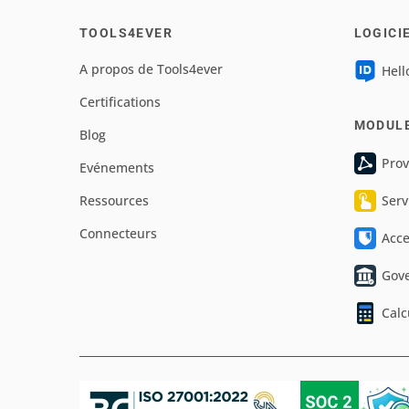
TOOLS4EVER
LOGICI
A propos de Tools4ever
Hell
Certifications
MODUL
Blog
Prov
Evénements
Ressources
Serv
Connecteurs
Acc
Gov
Calc