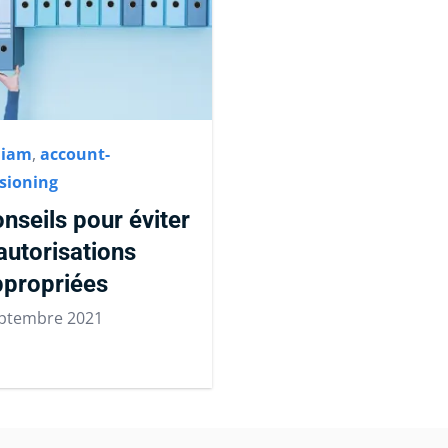
,
iam
,
account-
sioning
nseils pour éviter
autorisations
ppropriées
eptembre 2021