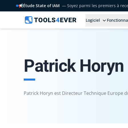
📢
Étude State of IAM
— Soyez parmi les premiers à rece
Logiciel
Fonctionna
Patrick Horyn
Patrick Horyn est Directeur Technique Europe d