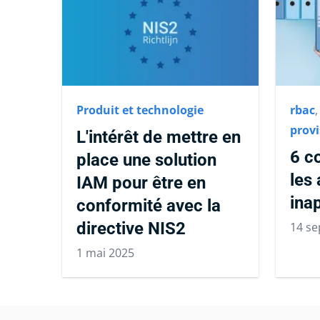
Produit et technologie
rbac
provi
L'intérêt de mettre en
6 co
place une solution
les 
IAM pour être en
ina
conformité avec la
directive NIS2
14 s
1 mai 2025