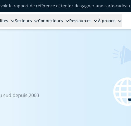
voir le rapport de référence et tentez de gagner une carte-cadeau 
lités
Secteurs
Connecteurs
Ressources
À propos
u sud depuis 2003