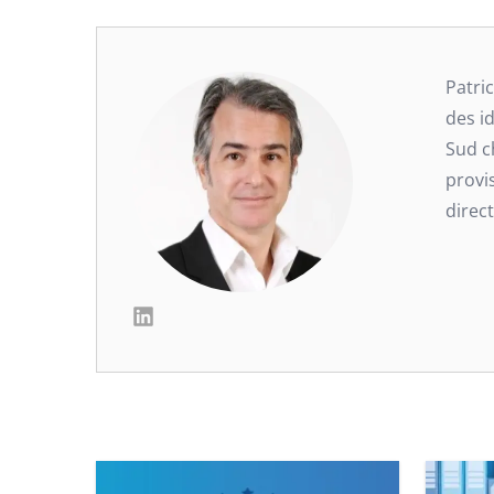
Patri
des i
Sud 
provi
direct