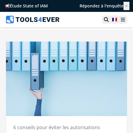
📢
Étude State of IAM
Répondez à l'enquête
✕
Ouvrir la r
France
Ouvr
6 conseils pour éviter les autorisations