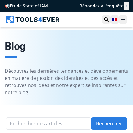
📢
Étude State of IAM
Répondez à l'enquête
✕
Ouvrir la r
France
Ouvr
Blog
Découvrez les dernières tendances et développements
en matière de gestion des identités et des accès et
retrouvez nos idées et notre expertise inspirantes sur
notre blog.
Rechercher des articles...
Rechercher