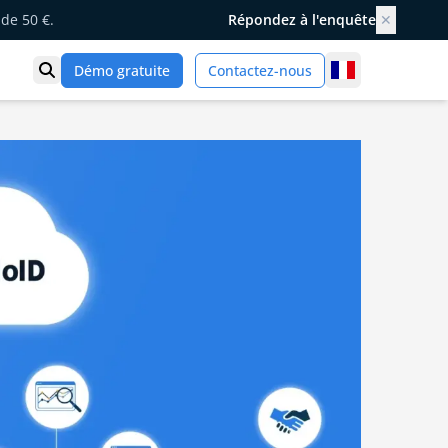
de 50 €.
Répondez à l'enquête
✕
France
Démo gratuite
Contactez-nous
Ouvrir la recherche