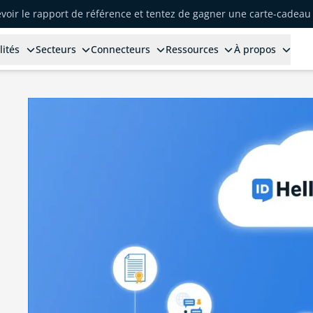
voir le rapport de référence et tentez de gagner une carte-cadeau 
lités
Secteurs
Connecteurs
Ressources
À propos