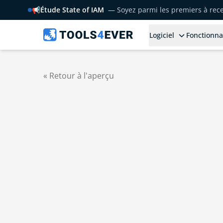
📢
Étude State of IAM
— Soyez parmi les premiers à rece
Logiciel
Fonctionna
« Retour à l'aperçu