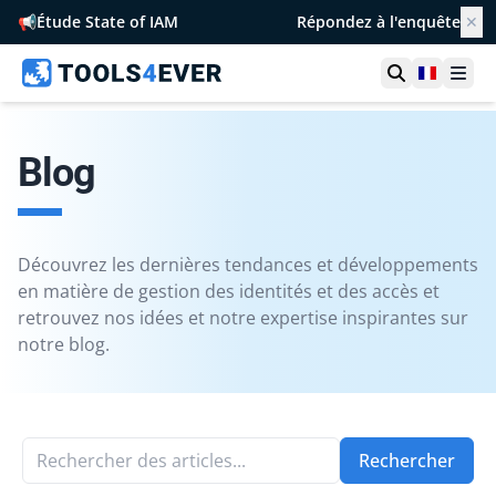
📢
Étude State of IAM
Répondez à l'enquête
✕
Ouvrir la r
France
Ouvr
Blog
Découvrez les dernières tendances et développements
en matière de gestion des identités et des accès et
retrouvez nos idées et notre expertise inspirantes sur
notre blog.
Rechercher des articles...
Rechercher