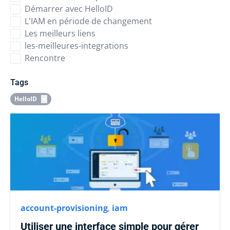
Démarrer avec HelloID
L'IAM en période de changement
Les meilleurs liens
les-meilleures-integrations
Rencontre
Tags
HelloID
account-provisioning
,
iam
Utiliser une interface simple pour gérer