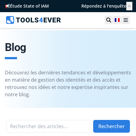
📢
Étude State of IAM
Répondez à l'enquête
✕
Ouvrir la r
France
Ouvr
Blog
Découvrez les dernières tendances et développements
en matière de gestion des identités et des accès et
retrouvez nos idées et notre expertise inspirantes sur
notre blog.
Rechercher des articles...
Rechercher