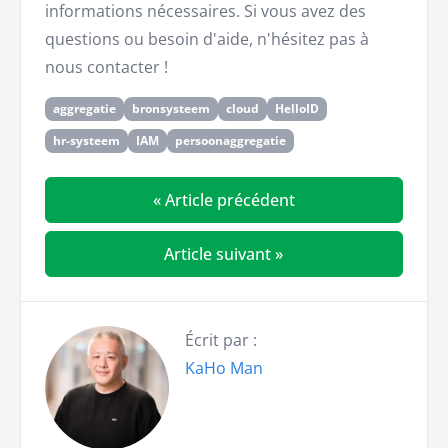
informations nécessaires. Si vous avez des
questions ou besoin d'aide, n'hésitez pas à
nous contacter !
aggregatie
bronsysteem
cloud
HelloID
hr-systeem
IAM
persoonaggregatie
« Article précédent
Article suivant »
Écrit par :
KaHo Man