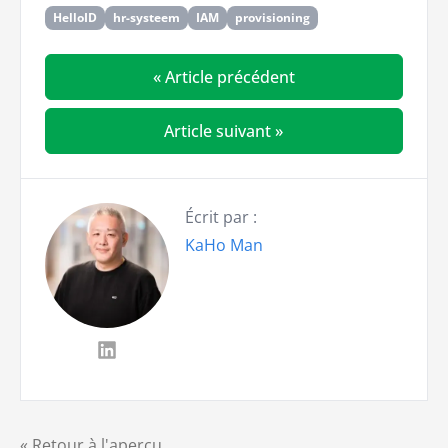
HelloID
hr-systeem
IAM
provisioning
« Article précédent
Article suivant »
Écrit par :
KaHo Man
« Retour à l'aperçu