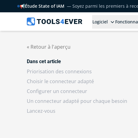
📢
Étude State of IAM
— Soyez parmi les premiers à rece
Logiciel
Fonctionna
« Retour à l'aperçu
Dans cet article
Priorisation des connexions
Choisir le connecteur adapté
Configurer un connecteur
Un connecteur adapté pour chaque besoin
Lancez-vous