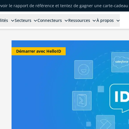
voir le rapport de référence et tentez de gagner une carte-cadeau 
lités
Secteurs
Connecteurs
Ressources
À propos
Démarrer avec HelloID