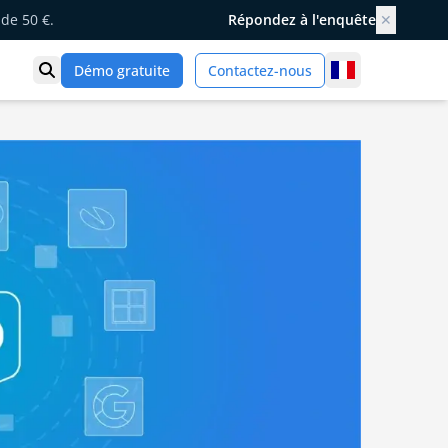
de 50 €.
Répondez à l'enquête
✕
France
Démo gratuite
Contactez-nous
Ouvrir la recherche