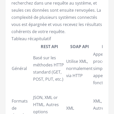
recherchez dans une requête au système, et
seules ces données sont ensuite renvoyées. La
complexité de plusieurs systèmes connectés
vous est épargnée et vous recevez les résultats
cohérents de votre requête.
Tableau récapitulatif
REST API
SOAP API
RPC A
Appels de
Basé sur les
Utilise XML,
procédure
méthodes HTTP
Général
normalement
simples vi
standard (GET,
via HTTP
appels de
POST, PUT, etc.)
fonctions 
JSON, XML or
Formats
XML, JSON.
HTML. Autres
de
XML
Autres opt
options