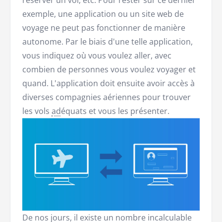
exemple, une application ou un site web de
voyage ne peut pas fonctionner de manière
autonome. Par le biais d'une telle application,
vous indiquez où vous voulez aller, avec
combien de personnes vous voulez voyager et
quand. L'application doit ensuite avoir accès à
diverses compagnies aériennes pour trouver
les vols
ad
équats et vous les présenter.
De nos jours, il existe un nombre incalculable