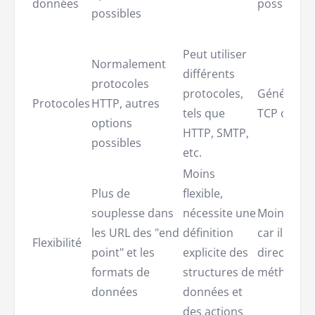
données
possibles
possibles
Peut utiliser
Normalement
différents
protocoles
protocoles,
Généralem
Protocoles
HTTP, autres
tels que
TCP ou UD
options
HTTP, SMTP,
possibles
etc.
Moins
Plus de
flexible,
souplesse dans
nécessite une
Moins flexi
les URL des "end
définition
car il appel
Flexibilité
point" et les
explicite des
directeme
formats de
structures de
méthodes
données
données et
des actions