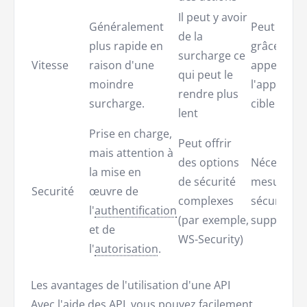
Il peut y avoir
Généralement
Peut être 
de la
plus rapide en
grâce à de
surcharge ce
Vitesse
raison d'une
appels dire
qui peut le
moindre
l'applicati
rendre plus
surcharge.
cible
lent
Prise en charge,
Peut offrir
mais attention à
des options
Nécessite 
la mise en
de sécurité
mesures d
Securité
œuvre de
complexes
sécurité
l'
authentification
(par exemple,
supplémen
et de
WS-Security)
l'
autorisation
.
Les avantages de l'utilisation d'une API
Avec l'aide des API, vous pouvez facilement