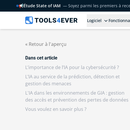
📢
Étude State of IAM
— Soyez parmi les premiers à rece
Logiciel
Fonctionna
« Retour à l'aperçu
Dans cet article
L’importance de l’IA pour la cybersécurité ?
L’IA au service de la prédiction, détection et
gestion des menaces
L'IA dans les environnements de GIA : gestion
des accès et prévention des pertes de données
Vous voulez en savoir plus ?