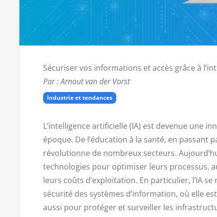
Sécuriser vos informations et accès grâce à l’inte
Par : Arnout van der Vorst
Industrie et tendances
L’intelligence artificielle (IA) est devenue une 
époque. De l’éducation à la santé, en passant par 
révolutionne de nombreux secteurs. Aujourd’hui,
technologies pour optimiser leurs processus, a
leurs coûts d’exploitation. En particulier, l’IA 
sécurité des systèmes d’information, où elle es
aussi pour protéger et surveiller les infrastructu