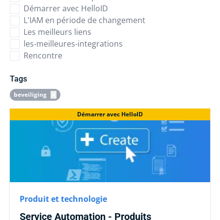
Démarrer avec HelloID
L'IAM en période de changement
Les meilleurs liens
les-meilleures-integrations
Rencontre
Tags
beveiliging
Démarrer avec HelloID
Produit et technologie
Service Automation - Produits