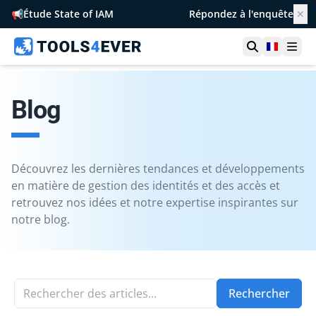
📢
Étude State of IAM
Répondez à l'enquête
✕
Ouvrir la r
France
Ouvr
Blog
Découvrez les dernières tendances et développements
en matière de gestion des identités et des accès et
retrouvez nos idées et notre expertise inspirantes sur
notre blog.
Rechercher des articles...
Rechercher