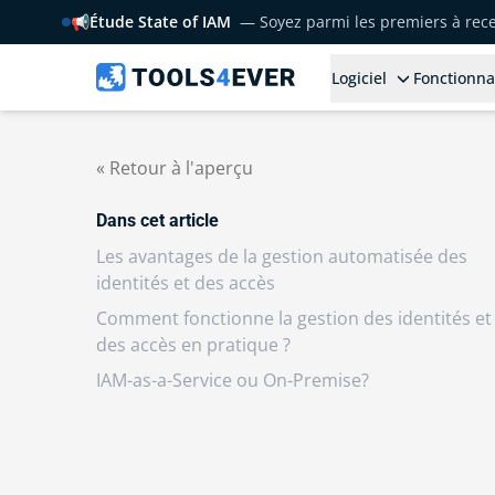
📢
Étude State of IAM
— Soyez parmi les premiers à rece
Logiciel
Fonctionna
« Retour à l'aperçu
Dans cet article
Les avantages de la gestion automatisée des
identités et des accès
Comment fonctionne la gestion des identités et
des accès en pratique ?
IAM-as-a-Service ou On-Premise?