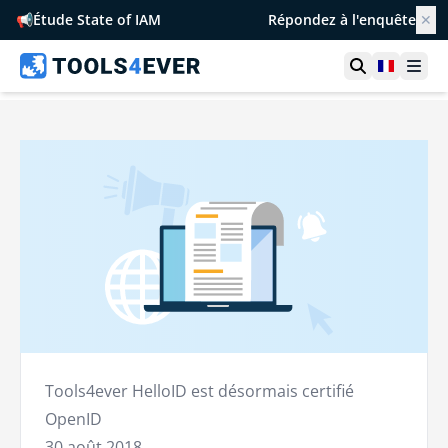
📢
Étude State of IAM
Répondez à l'enquête
✕
Ouvrir la r
France
Ouvr
Tools4ever HelloID est désormais certifié
OpenID
30 août 2018