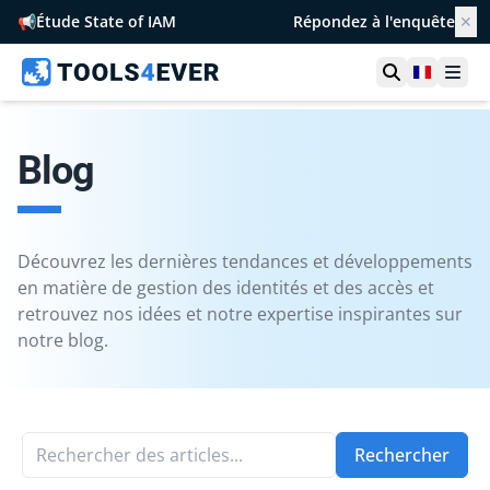
📢
Étude State of IAM
Répondez à l'enquête
✕
Ouvrir la r
France
Ouvr
Blog
Découvrez les dernières tendances et développements
en matière de gestion des identités et des accès et
retrouvez nos idées et notre expertise inspirantes sur
notre blog.
Rechercher des articles...
Rechercher