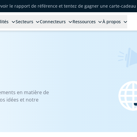
voir le rapport de référence et tentez de gagner une carte-cadeau 
lités
Secteurs
Connecteurs
Ressources
À propos
ements en matière de
os idées et notre