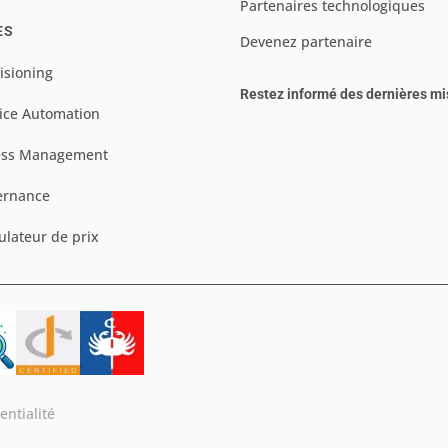
Partenaires technologiques
ES
Devenez partenaire
isioning
Restez informé des dernières mi
ice Automation
ess Management
ernance
ulateur de prix
entialité