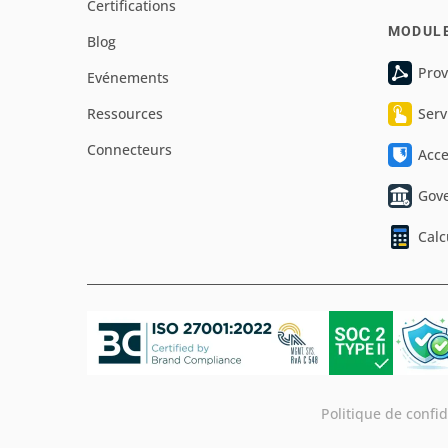
Certifications
MODUL
Blog
Prov
Evénements
Ressources
Serv
Connecteurs
Acc
Gov
Calc
Politique de confid