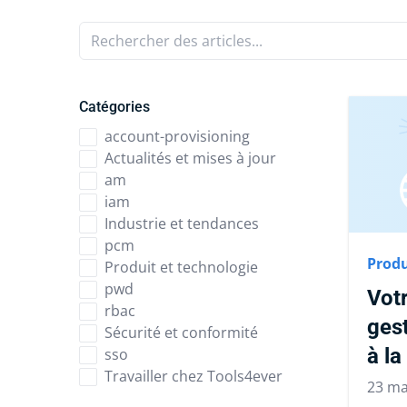
Rechercher des articles...
Catégories
account-provisioning
Actualités et mises à jour
am
iam
Industrie et tendances
pcm
Produ
Produit et technologie
pwd
Votr
rbac
gest
Sécurité et conformité
à la
sso
Travailler chez Tools4ever
23 ma