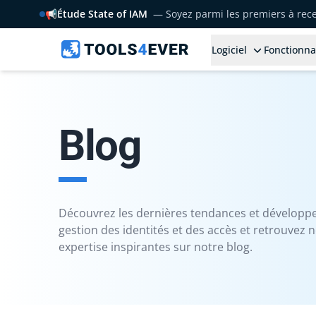
📢
Étude State of IAM
— Soyez parmi les premiers à rece
Logiciel
Fonctionna
Blog
Découvrez les dernières tendances et développ
gestion des identités et des accès et retrouvez n
expertise inspirantes sur notre blog.