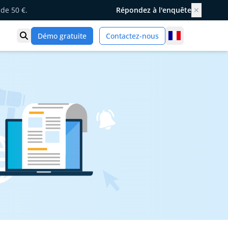
de 50 €.
Répondez à l'enquête
✕
France
Démo gratuite
Contactez-nous
Ouvrir la recherche