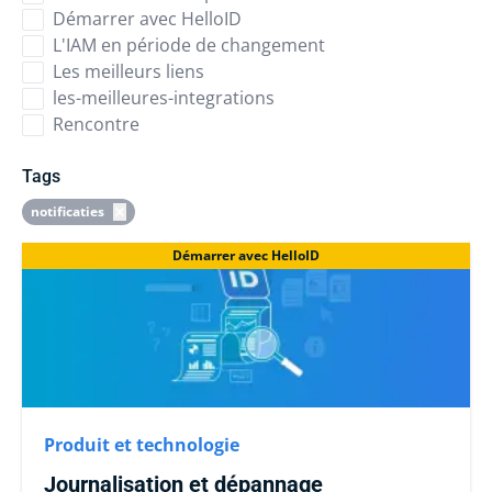
Démarrer avec HelloID
L'IAM en période de changement
Les meilleurs liens
les-meilleures-integrations
Rencontre
Tags
notificaties
Démarrer avec HelloID
Produit et technologie
Journalisation et dépannage