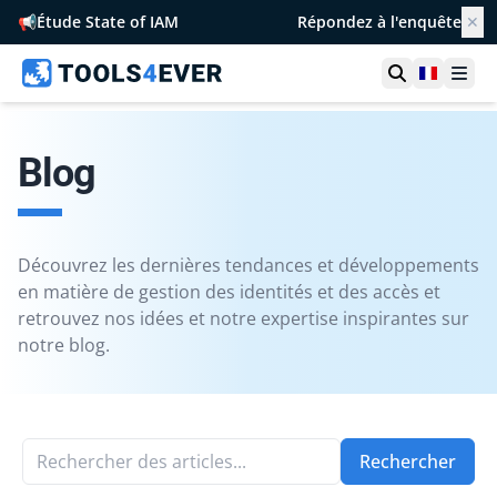
📢
Étude State of IAM
Répondez à l'enquête
✕
Ouvrir la r
France
Ouvr
Blog
Découvrez les dernières tendances et développements
en matière de gestion des identités et des accès et
retrouvez nos idées et notre expertise inspirantes sur
notre blog.
Rechercher des articles...
Rechercher