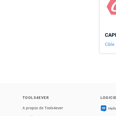
CAPP
Cible
TOOLS4EVER
LOGICI
A propos de Tools4ever
Hell