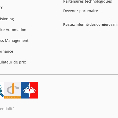
Partenaires technologiques
ES
Devenez partenaire
isioning
Restez informé des dernières mi
ice Automation
ess Management
ernance
ulateur de prix
entialité