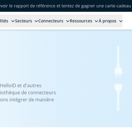
voir le rapport de référence et tentez de gagner une carte-cadeau 
lités
Secteurs
Connecteurs
Ressources
À propos
HelloID et d'autres
bliothèque de connecteurs
vons intégrer de manière