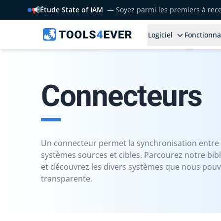
📢
Étude State of IAM
— Soyez parmi les premiers à rece
Logiciel
Fonctionna
Connecteurs
Un connecteur permet la synchronisation entre 
systèmes sources et cibles. Parcourez notre bi
et découvrez les divers systèmes que nous pou
transparente.