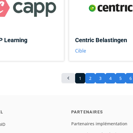
 Learning
Centric Belastingen
Cible
1
2
3
4
5
6
EL
PARTENAIRES
Partenaires implémentation
oID