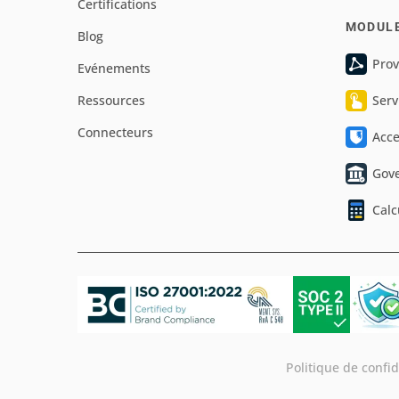
Certifications
MODUL
Blog
Prov
Evénements
Ressources
Serv
Connecteurs
Acc
Gov
Calc
Politique de confid