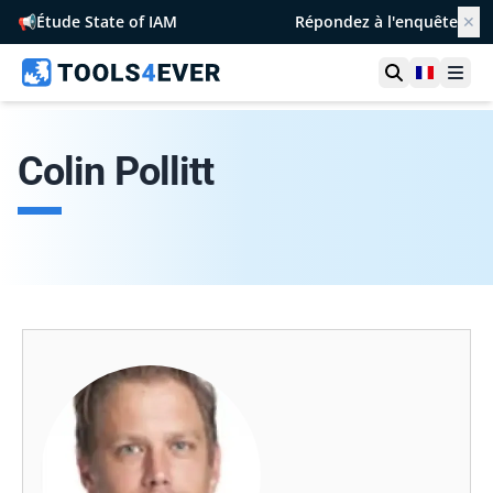
📢
Étude State of IAM
Répondez à l'enquête
✕
Ouvrir la r
France
Ouvr
Colin Pollitt