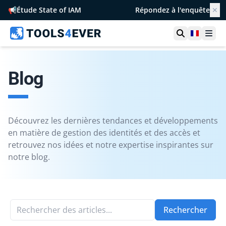
📢
Étude State of IAM
Répondez à l'enquête
✕
Ouvrir la r
France
Ouvr
Blog
Découvrez les dernières tendances et développements
en matière de gestion des identités et des accès et
retrouvez nos idées et notre expertise inspirantes sur
notre blog.
Rechercher des articles...
Rechercher