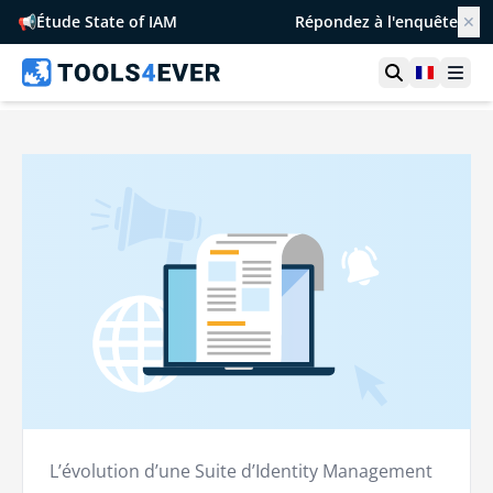
📢
Étude State of IAM
Répondez à l'enquête
✕
Ouvrir la r
France
Ouvr
L’évolution d’une Suite d’Identity Management