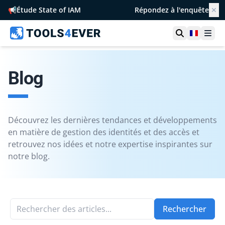
📢
Étude State of IAM
Répondez à l'enquête
✕
Ouvrir la r
France
Ouvr
Blog
Découvrez les dernières tendances et développements
en matière de gestion des identités et des accès et
retrouvez nos idées et notre expertise inspirantes sur
notre blog.
Rechercher des articles...
Rechercher