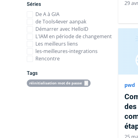
29 avr
Séries
De A à GIA
de Tools4ever aanpak
Démarrer avec HelloID
L'IAM en période de changement
Les meilleurs liens
les-meilleures-integrations
Rencontre
Tags
réinitialisation mot de passe
pwd
Com
des
com
éta
25 ma