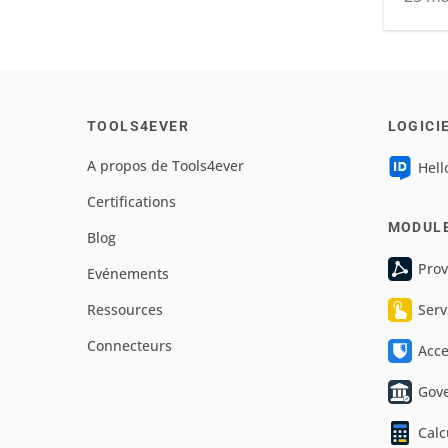
TOOLS4EVER
LOGICI
A propos de Tools4ever
Hell
Certifications
MODUL
Blog
Prov
Evénements
Ressources
Serv
Connecteurs
Acc
Gov
Calc