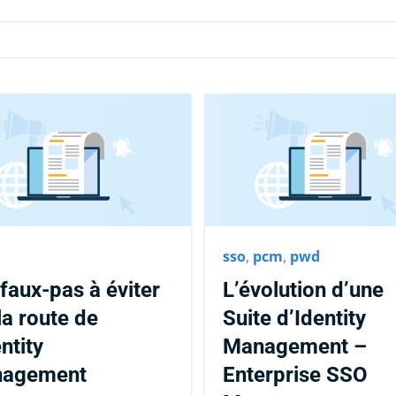
sso
,
pcm
,
pwd
faux-pas à éviter
L’évolution d’une
la route de
Suite d’Identity
entity
Management –
agement
Enterprise SSO