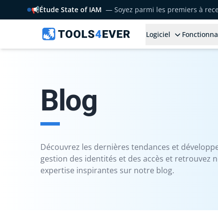
📢
Étude State of IAM
— Soyez parmi les premiers à rece
Logiciel
Fonctionna
Blog
Découvrez les dernières tendances et développ
gestion des identités et des accès et retrouvez n
expertise inspirantes sur notre blog.