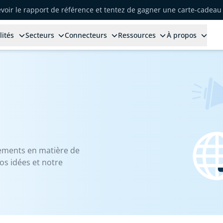
voir le rapport de référence et tentez de gagner une carte-cadeau 
lités
Secteurs
Connecteurs
Ressources
À propos
ements en matière de
os idées et notre