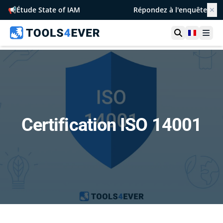
📢
Étude State of IAM
Répondez à l'enquête
✕
Ouvrir la r
France
Ouvr
Certification ISO 14001