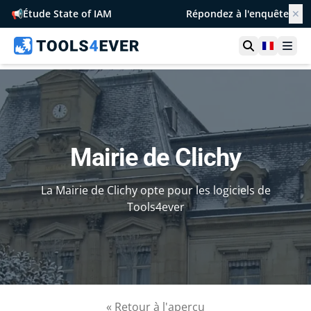
📢
Étude State of IAM
Répondez à l'enquête
✕
Ouvrir la r
France
Ouvr
Mairie de Clichy
La Mairie de Clichy opte pour les logiciels de
Tools4ever
« Retour à l'aperçu