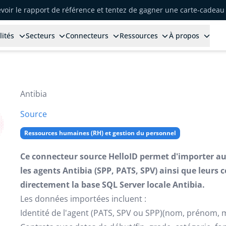
voir le rapport de référence et tentez de gagner une carte-cadeau 
lités
Secteurs
Connecteurs
Ressources
À propos
Antibia
Source
Ressources humaines (RH) et gestion du personnel
Ce connecteur source HelloID permet d'importer a
les agents Antibia (SPP, PATS, SPV) ainsi que leurs 
directement la base SQL Server locale Antibia.
Les données importées incluent :
Identité de l'agent (PATS, SPV ou SPP)(nom, prénom, m