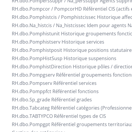
RH.dbo.Pomperssuppr / Na_perssuppr Agents supprimé
RH.dbo.Pompcor / PompcorHD Référentiel CIS (actifs e
RH.dbo.Pomphistcis / Pomphistcissec Historique affec
RH.dbo.Na_histcis / Na_histcissec Idem pour agents N
RH.dbo.Pomphistunit Historique groupements foncti
RH.dbo.Pomphistserv Historique services
RH.dbo.Pomphistposit Historique positions statutaire
RH.dbo.PompHistSusp Historique suspensions
RH.dbo.PomphistDirection Historique pôles / directio
RH.dbo.Pompgserv Référentiel groupements fonction
RH.dbo.Pompserv Référentiel services
RH.dbo.Pomppfct Référentiel fonctions
RH.dbo.Sp_grade Référentiel grades
RH.dbo.Tabcateg Référentiel catégories (Professionnel
RH.dbo.TABTYPCO Référentiel types de CIS
RH.dbo.Pompgpt Référentiel groupements territoriau