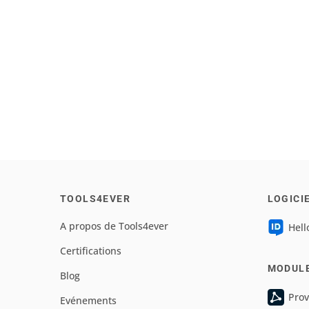
TOOLS4EVER
LOGICI
A propos de Tools4ever
Hell
Certifications
MODUL
Blog
Prov
Evénements