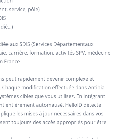
nction
t, service, pôle)
DIS
adié…)
édiée aux SDIS (Services Départementaux
ie, carrière, formation, activités SPV, médecine
en France.
ions peut rapidement devenir complexe et
 Chaque modification effectuée dans Antibia
stèmes cibles que vous utilisez. En intégrant
ent entièrement automatisé. HelloID détecte
lique les mises à jour nécessaires dans vos
osent toujours des accès appropriés pour être