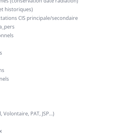
s (conservation date radiation)
t historiques)
tations CIS principale/secondaire
a_pers
onnels
s
ns
nels
, Volontaire, PAT, JSP…)
x