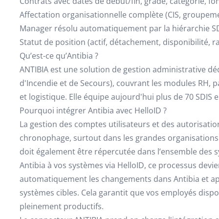
Contrats avec dates de début/fin, grade, catégorie, fo
Affectation organisationnelle complète (CIS, groupemen
Manager résolu automatiquement par la hiérarchie S
Statut de position (actif, détachement, disponibilité, r
Qu’est-ce qu’Antibia ?
ANTIBIA est une solution de gestion administrative d
d'Incendie et de Secours), couvrant les modules RH, pa
et logistique. Elle équipe aujourd'hui plus de 70 SDIS 
Pourquoi intégrer Antibia avec HelloID ?
La gestion des comptes utilisateurs et des autorisat
chronophage, surtout dans les grandes organisations.
doit également être répercutée dans l’ensemble des sy
Antibia à vos systèmes via HelloID, ce processus devi
automatiquement les changements dans Antibia et app
systèmes cibles. Cela garantit que vos employés disp
pleinement productifs.