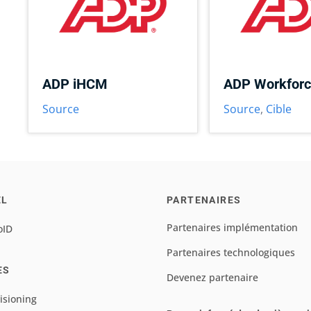
ADP iHCM
ADP Workfor
Source
Source
,
Cible
EL
PARTENAIRES
Partenaires implémentation
oID
Partenaires technologiques
ES
Devenez partenaire
isioning