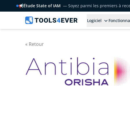
📢
Étude State of IAM
— Soyez parmi les premiers à rece
Logiciel
Fonctionna
« Retour