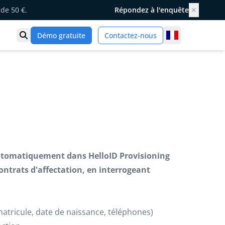
de 50 €.
Répondez à l'enquête
✕
France
Démo gratuite
Contactez-nous
Ouvrir la recherche
utomatiquement dans HelloID Provisioning
contrats d'affectation, en interrogeant
atricule, date de naissance, téléphones)